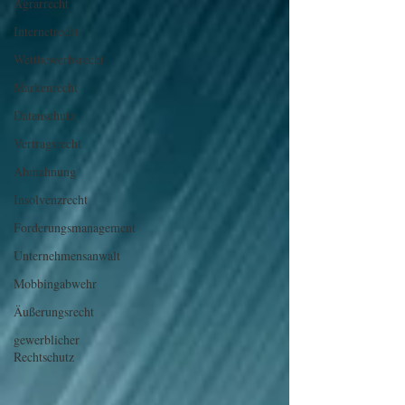
Agrarrecht
Internetrecht
Wettbewerbsrecht
Markenrecht
Datenschutz
Vertragsrecht
Abmahnung
Insolvenzrecht
Forderungsmanagement
Unternehmensanwalt
Mobbingabwehr
Äußerungsrecht
gewerblicher
Rechtschutz