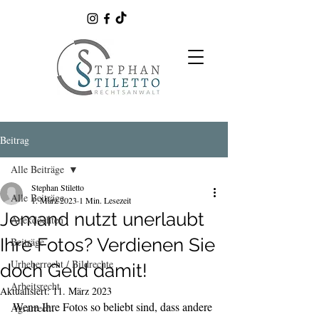
Beitrag
Alle Beiträge
Stephan Stiletto
Alle Beiträge
1. März 2023
1 Min. Lesezeit
Jemand nutzt unerlaubt
Anekdöchten
Ihre Fotos? Verdienen Sie
Beiträge
Urheberrecht / Bildrechte
doch Geld damit!
Arbeitsrecht
Aktualisiert:
11. März 2023
Wenn Ihre Fotos so beliebt sind, dass andere 
Agrarrecht